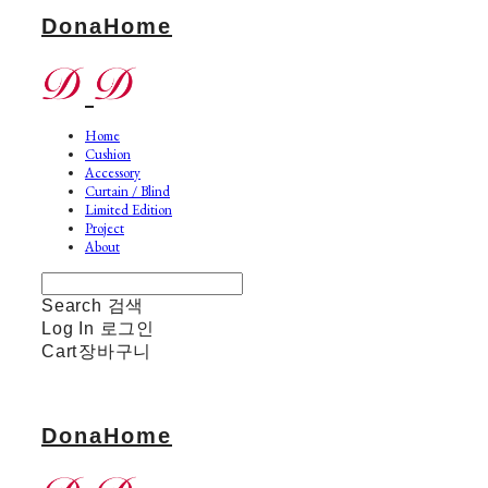
DonaHome
Home
Cushion
Accessory
Curtain / Blind
Limited Edition
Project
About
Search
검색
Log In
로그인
Cart
장바구니
DonaHome